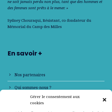
ne soit jamais perdu non plus, tant que des hommes et
des femmes sont prêts à le mener. »
Sydney Chouraqui
, Résistant, co-fondateur du
Mémorial du Camp des Milles
En savoir +
Nos partenaires
Qui sommes-nous ?
Gérer le consentement aux
Contactez-nous
cookies