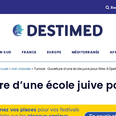
Re
N SUD
FRANCE
EUROPE
MÉDITERRANÉE
AF
cueil
»
non classés
»
Tunisie : Ouverture d’une école juive pour filles à Dje
re d’une école juive po