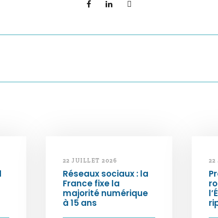
22 JUILLET 2026
22
d
Réseaux sociaux : la
Pr
France fixe la
ro
majorité numérique
l’
à 15 ans
ri