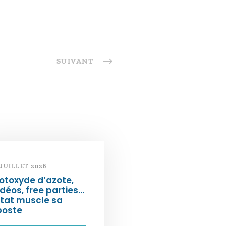
SUIVANT
 JUILLET 2026
otoxyde d’azote,
déos, free parties…
État muscle sa
poste