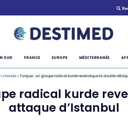
Re
N SUD
FRANCE
EUROPE
MÉDITERRANÉE
AF
n classés
»
Turquie : un groupe radical kurde revendique la double attaq
upe radical kurde rev
attaque d’Istanbul