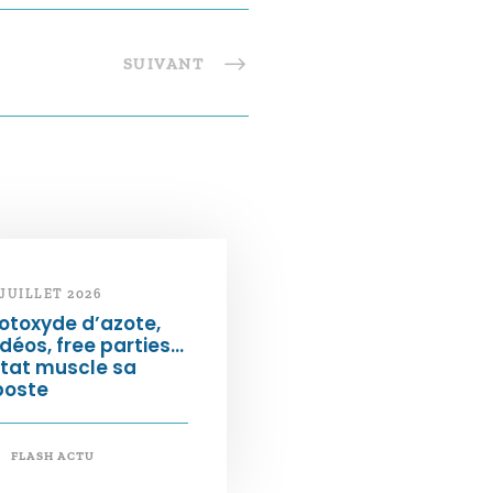
SUIVANT
 JUILLET 2026
otoxyde d’azote,
déos, free parties…
État muscle sa
poste
FLASH ACTU