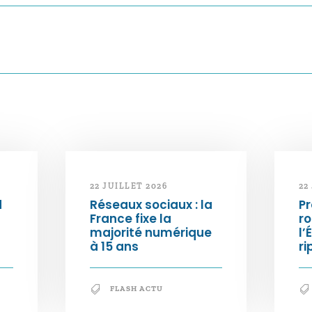
22 JUILLET 2026
22
d
Réseaux sociaux : la
Pr
France fixe la
ro
majorité numérique
l’
à 15 ans
ri
FLASH ACTU