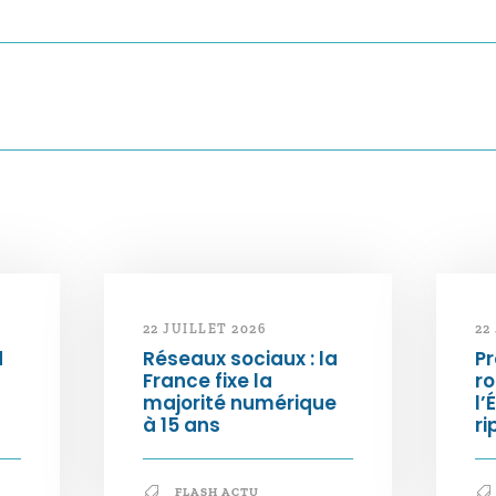
22 JUILLET 2026
22
d
Réseaux sociaux : la
Pr
France fixe la
ro
majorité numérique
l’
à 15 ans
ri
FLASH ACTU