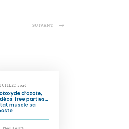
SUIVANT
 JUILLET 2026
otoxyde d’azote,
déos, free parties…
État muscle sa
poste
FLASH ACTU