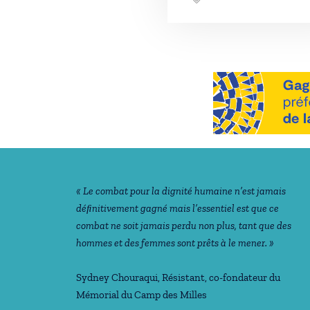
Notre philosophie
« Le combat pour la dignité humaine n’est jamais
déﬁnitivement gagné mais l’essentiel est que ce
combat ne soit jamais perdu non plus, tant que des
hommes et des femmes sont prêts à le mener. »
Sydney Chouraqui
, Résistant, co-fondateur du
Mémorial du Camp des Milles