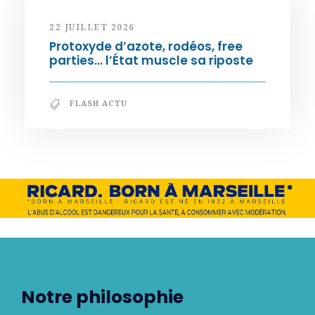
22 JUILLET 2026
Protoxyde d’azote, rodéos, free
parties… l’État muscle sa riposte
FLASH ACTU
Notre philosophie