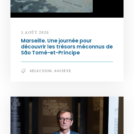
5 AOÛT 2026
Marseille. Une journée pour
découvrir les trésors méconnus de
São Tomé-et-Príncipe
SÉLECTION
,
SOCIÉTÉ