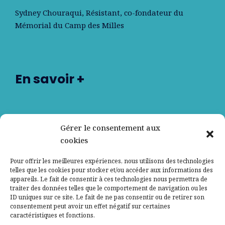
Sydney Chouraqui
, Résistant, co-fondateur du
Mémorial du Camp des Milles
En savoir +
Nos partenaires
Gérer le consentement aux
cookies
Qui sommes-nous ?
Pour offrir les meilleures expériences, nous utilisons des technologies
telles que les cookies pour stocker et/ou accéder aux informations des
Contactez-nous
appareils. Le fait de consentir à ces technologies nous permettra de
traiter des données telles que le comportement de navigation ou les
ID uniques sur ce site. Le fait de ne pas consentir ou de retirer son
Mentions légales
consentement peut avoir un effet négatif sur certaines
caractéristiques et fonctions.
Politique de confidentialité