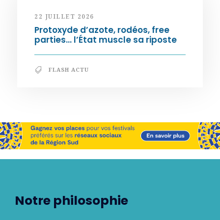
22 JUILLET 2026
Protoxyde d’azote, rodéos, free
parties… l’État muscle sa riposte
FLASH ACTU
Notre philosophie