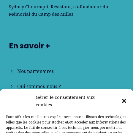
Sydney Chouraqui
, Résistant, co-fondateur du
Mémorial du Camp des Milles
En savoir +
Nos partenaires
Qui sommes-nous ?
Gérer le consentement aux
Contactez-nous
cookies
Mentions légales
Pour offrir les meilleures expériences, nous utilisons des technologies
telles que les cookies pour stocker et/ou accéder aux informations des
appareils. Le fait de consentir à ces technologies nous permettra de
Politique de confidentialité
traiter des données telles que le comportement de navigation ou les