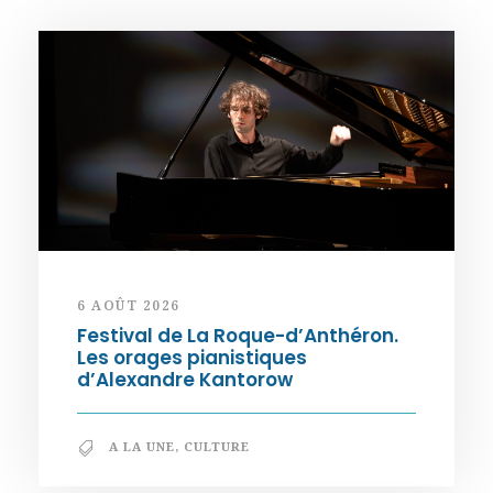
6 AOÛT 2026
Festival de La Roque-d’Anthéron.
Les orages pianistiques
d’Alexandre Kantorow
A LA UNE
,
CULTURE