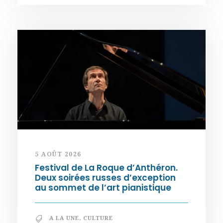
5 AOÛT 2026
Festival de La Roque d’Anthéron.
Deux soirées russes d’exception
au sommet de l’art pianistique
A LA UNE
,
CULTURE