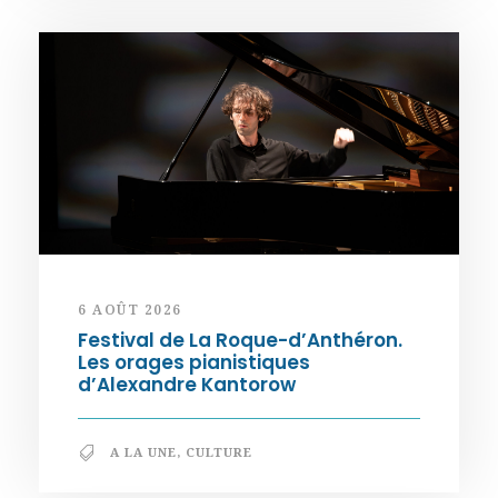
6 AOÛT 2026
Festival de La Roque-d’Anthéron.
Les orages pianistiques
d’Alexandre Kantorow
A LA UNE
,
CULTURE