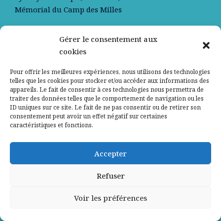
Mémorial du Camp des Milles
Gérer le consentement aux
cookies
En savoir +
Pour offrir les meilleures expériences, nous utilisons des technologies
telles que les cookies pour stocker et/ou accéder aux informations des
appareils. Le fait de consentir à ces technologies nous permettra de
traiter des données telles que le comportement de navigation ou les
Nos partenaires
ID uniques sur ce site. Le fait de ne pas consentir ou de retirer son
consentement peut avoir un effet négatif sur certaines
caractéristiques et fonctions.
Qui sommes-nous ?
Accepter
Contactez-nous
Refuser
Mentions légales
Voir les préférences
Politique de confidentialité