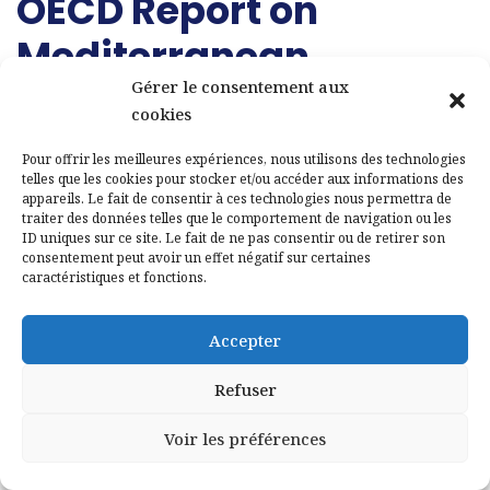
OECD Report on
Mediterranean
Gérer le consentement aux
Regional Integration (6
cookies
of 6)
Pour offrir les meilleures expériences, nous utilisons des technologies
telles que les cookies pour stocker et/ou accéder aux informations des
appareils. Le fait de consentir à ces technologies nous permettra de
Integration in Research and Higher
traiter des données telles que le comportement de navigation ou les
Education (RHE) is a fundamental
ID uniques sur ce site. Le fait de ne pas consentir ou de retirer son
factor for economic development
consentement peut avoir un effet négatif sur certaines
caractéristiques et fonctions.
and stability in the Union for the
Mediterranean (UfM). Below, I detail
Accepter
the economic and social aspects,
their relevance, and five important
Refuser
facts about the integration in
research and higher education in the
Voir les préférences
UfM.