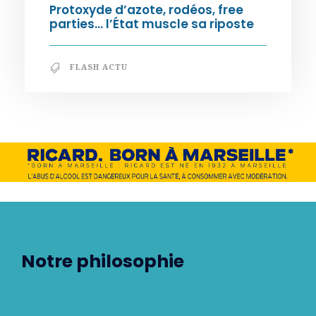
Protoxyde d’azote, rodéos, free
parties… l’État muscle sa riposte
FLASH ACTU
Notre philosophie