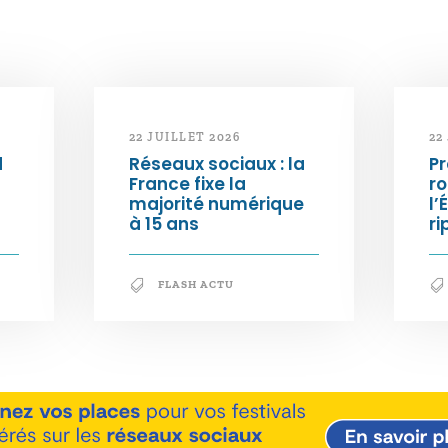
22 JUILLET 2026
22
d
Réseaux sociaux : la
Pr
France fixe la
ro
majorité numérique
l’
à 15 ans
ri
FLASH ACTU