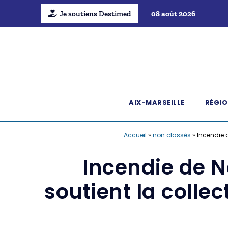
Je soutiens Destimed
08 août 2026
AIX-MARSEILLE
RÉGIO
Accueil
»
non classés
»
Incendie d
Incendie de No
soutient la colle