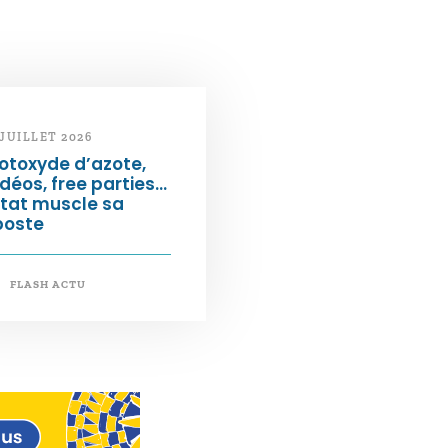
 JUILLET 2026
otoxyde d’azote,
déos, free parties…
État muscle sa
poste
FLASH ACTU