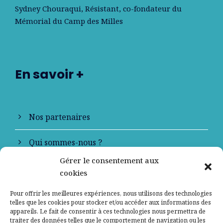
Sydney Chouraqui
, Résistant, co-fondateur du
Mémorial du Camp des Milles
En savoir +
Nos partenaires
Qui sommes-nous ?
Gérer le consentement aux
Contactez-nous
cookies
Mentions légales
Pour offrir les meilleures expériences, nous utilisons des technologies
telles que les cookies pour stocker et/ou accéder aux informations des
appareils. Le fait de consentir à ces technologies nous permettra de
Politique de confidentialité
traiter des données telles que le comportement de navigation ou les