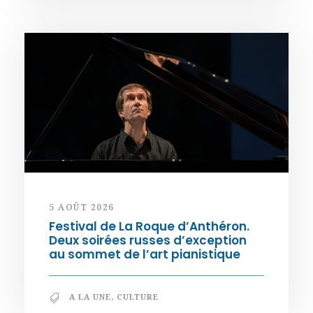
5 AOÛT 2026
Festival de La Roque d’Anthéron.
Deux soirées russes d’exception
au sommet de l’art pianistique
A LA UNE
,
CULTURE