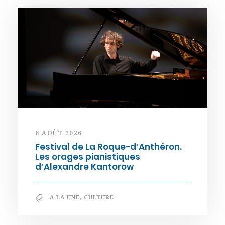
6 AOÛT 2026
Festival de La Roque-d’Anthéron.
Les orages pianistiques
d’Alexandre Kantorow
A LA UNE
,
CULTURE