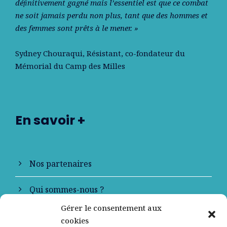
déﬁnitivement gagné mais l’essentiel est que ce combat
ne soit jamais perdu non plus, tant que des hommes et
des femmes sont prêts à le mener. »
Sydney Chouraqui
, Résistant, co-fondateur du
Mémorial du Camp des Milles
En savoir +
Nos partenaires
Qui sommes-nous ?
Gérer le consentement aux
Contactez-nous
cookies