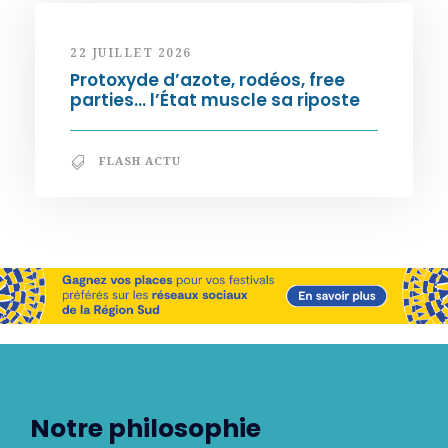
22 JUILLET 2026
Protoxyde d’azote, rodéos, free
parties… l’État muscle sa riposte
FLASH ACTU
Notre philosophie