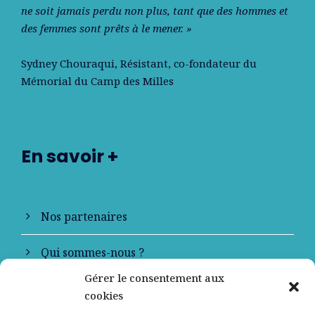
ne soit jamais perdu non plus, tant que des hommes et
des femmes sont prêts à le mener. »
Sydney Chouraqui
, Résistant, co-fondateur du
Mémorial du Camp des Milles
En savoir +
Nos partenaires
Qui sommes-nous ?
Gérer le consentement aux
Contactez-nous
cookies