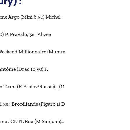
ry) :
Dame Argo (Mini 6.50) Michel
 P. Fravalo, 3e : Alizée
e : Weekend Millionnaire (Mumm
Fantôme (Drac 10,50) F.
ton Team (K Frolov/Russie)… (11
i, 3e : Brocéliande (Figaro 1) D
 3ème : CNTL’Eux (M Sanjuan)…