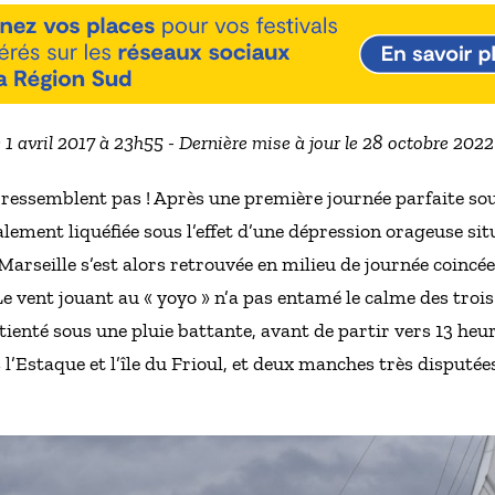
e 1 avril 2017 à 23h55 - Dernière mise à jour le 28 octobre 202
e ressemblent pas ! Après une première journée parfaite sous
lement liquéfiée sous l’effet d’une dépression orageuse situ
arseille s’est alors retrouvée en milieu de journée coincée 
Le vent jouant au « yoyo » n’a pas entamé le calme des troi
tienté sous une pluie battante, avant de partir vers 13 heu
rs l’Estaque et l’île du Frioul, et deux manches très dispu