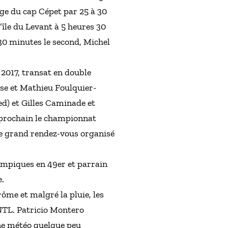
rge du cap Cépet par 25 à 30
’île du Levant à 5 heures 30
 30 minutes le second, Michel
2017, transat en double
sse et Mathieu Foulquier-
d) et Gilles Caminade et
t prochain le championnat
ce grand rendez-vous organisé
lympiques en 49er et parrain
e.
ôme et malgré la pluie, les
NTL. Patricio Montero
une météo quelque peu