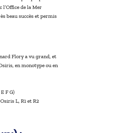
 l’Office de la Mer
rès beau succès et permis
nard Flory a vu grand, et
 Osiris, en monotype ou en
 E F G)
siris L, R1 et R2