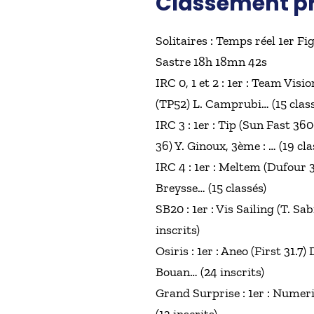
Classement pro
Solitaires : Temps réel 1er F
Sastre 18h 18mn 42s
IRC 0, 1 et 2 : 1er : Team Vis
(TP52) L. Camprubi… (15 class
IRC 3 : 1er : Tip (Sun Fast 3
36) Y. Ginoux, 3ème : … (19 cla
IRC 4 : 1er : Meltem (Dufour 3
Breysse… (15 classés)
SB20 : 1er : Vis Sailing (T. S
inscrits)
Osiris : 1er : Aneo (First 31.7
Bouan… (24 inscrits)
Grand Surprise : 1er : Numer
(13 inscrits)