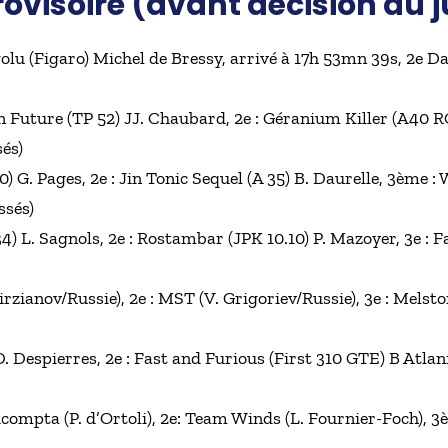
visoire (avant décision du ju
igolu (Figaro) Michel de Bressy, arrivé à 17h 53mn 39s, 2e 
ion Future (TP 52) JJ. Chaubard, 2e : Géranium Killer (A40 RC)
és)
600) G. Pages, 2e : Jin Tonic Sequel (A 35) B. Daurelle, 3èm
ssés)
4) L. Sagnols, 2e : Rostambar (JPK 10.10) P. Mazoyer, 3e : 
abirzianov/Russie), 2e : MST (V. Grigoriev/Russie), 3e : Mels
) D. Despierres, 2e : Fast and Furious (First 310 GTE) B Atlan
icompta (P. d’Ortoli), 2e: Team Winds (L. Fournier-Foch),