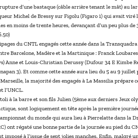
 rupture d’une bastaque (câble arrière tenant le mât) au la
ueur Michel de Bressy sur Figolu (Figaro 1) qui avait viré l
lles en moins de trente heures, devançant d’un peu plus de
.50)
uipages du CNTL engagés cette année dans la Transquadra 
entre Barcelone, Madère et la Martinique : Franck Loubare
) Anne et Louis-Christian Derussy (Dufour 34 E Kimbe Re
napan 3). Et comme cette année aura lieu du 5 au 9 juille
 Marseille, la majorité des engagés à La Massilia prépare 
et l’UNCL.
oli à la barre et son fils Julien (5ème aux derniers Jeux o
tactique, sont logiquement en tête après la première journé
ampionnat du monde qui aura lieu à Pierrelatte dans la Dr
) ont régaté une bonne partie de la journée au pied du C
’est imposé à l’issue de sept jolies manches. Enfin, malgré 