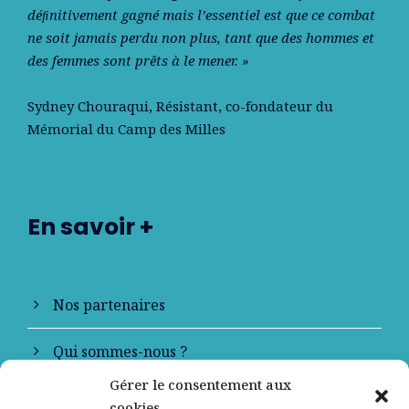
déﬁnitivement gagné mais l’essentiel est que ce combat
ne soit jamais perdu non plus, tant que des hommes et
des femmes sont prêts à le mener. »
Sydney Chouraqui
, Résistant, co-fondateur du
Mémorial du Camp des Milles
En savoir +
Nos partenaires
Qui sommes-nous ?
Gérer le consentement aux
Contactez-nous
cookies