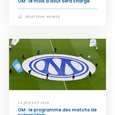
OM : le mois d’août sera chargé
SÉLECTION
,
SPORTS
24 JUILLET 2026
OM : le programme des matchs de
préparation