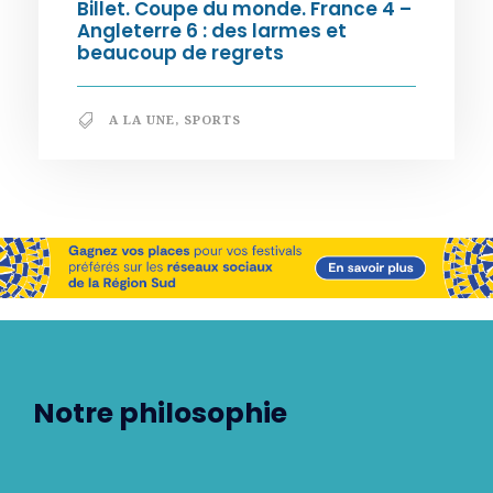
Billet. Coupe du monde. France 4 –
Angleterre 6 : des larmes et
beaucoup de regrets
A LA UNE
,
SPORTS
Notre philosophie