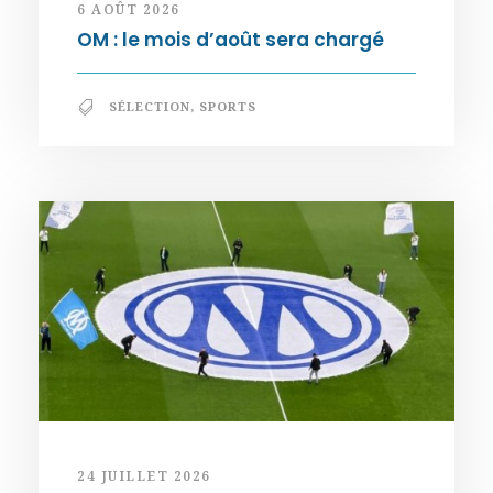
6 AOÛT 2026
OM : le mois d’août sera chargé
SÉLECTION
,
SPORTS
24 JUILLET 2026