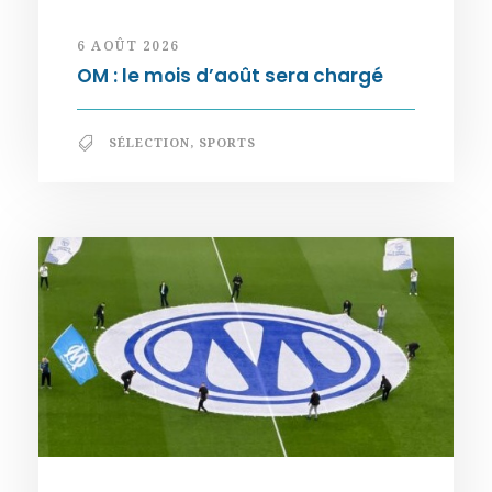
6 AOÛT 2026
OM : le mois d’août sera chargé
SÉLECTION
,
SPORTS