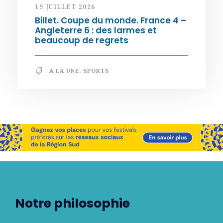
19 JUILLET 2026
Billet. Coupe du monde. France 4 –
Angleterre 6 : des larmes et
beaucoup de regrets
A LA UNE
,
SPORTS
Notre philosophie