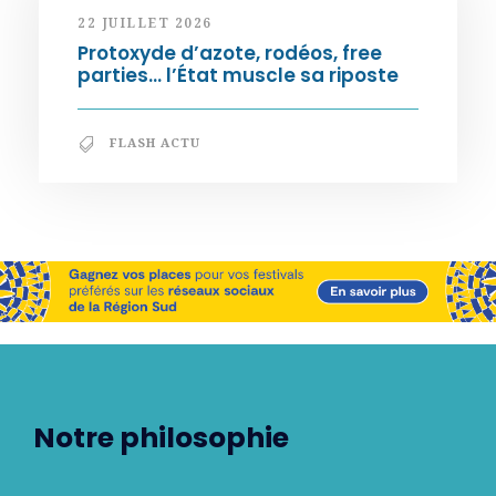
22 JUILLET 2026
Protoxyde d’azote, rodéos, free
parties… l’État muscle sa riposte
FLASH ACTU
Notre philosophie