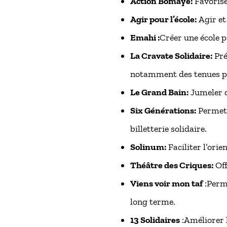
Action Bomaye:
Favoriser
Agir pour l’école:
Agir et 
Emahi :
Créer une école p
La Cravate Solidaire:
Pré
notamment des tenues pr
Le Grand Bain:
Jumeler de
Six Générations:
Permett
billetterie solidaire.
Solinum:
Faciliter l’orie
Théâtre des Criques:
Off
Viens voir mon taf
:Perme
long terme.
13 Solidaires
:Améliorer l