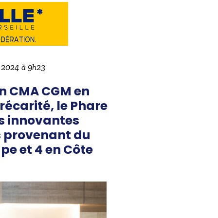
e 2024 à 9h23
ion CMA CGM en
récarité, le Phare
ns innovantes
s provenant du
pe et 4 en Côte