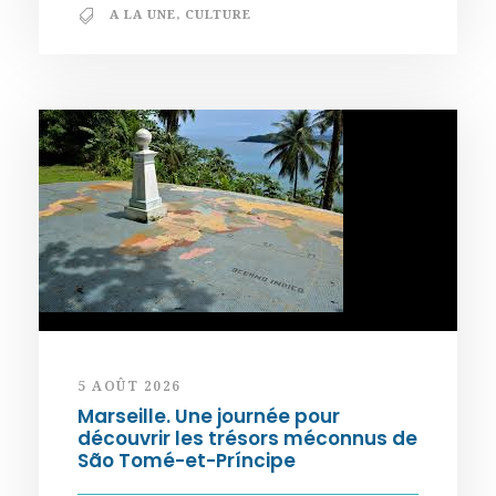
A LA UNE
,
CULTURE
5 AOÛT 2026
Marseille. Une journée pour
découvrir les trésors méconnus de
São Tomé-et-Príncipe