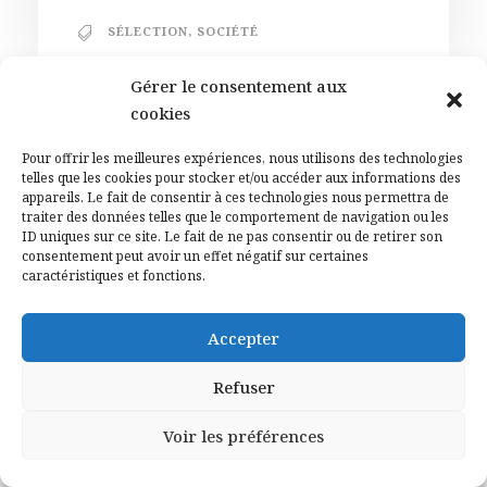
SÉLECTION
,
SOCIÉTÉ
Gérer le consentement aux
cookies
Pour offrir les meilleures expériences, nous utilisons des technologies
telles que les cookies pour stocker et/ou accéder aux informations des
appareils. Le fait de consentir à ces technologies nous permettra de
traiter des données telles que le comportement de navigation ou les
ID uniques sur ce site. Le fait de ne pas consentir ou de retirer son
consentement peut avoir un effet négatif sur certaines
caractéristiques et fonctions.
Accepter
Refuser
5 AOÛT 2026
Festival de La Roque d’Anthéron.
Voir les préférences
Deux soirées russes d’exception
au sommet de l’art pianistique