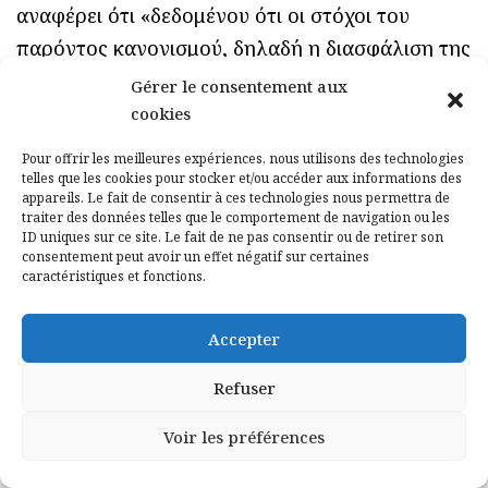
αναφέρει ότι «δεδομένου ότι οι στόχοι του
παρόντος κανονισμού, δηλαδή η διασφάλιση της
μακροπρόθεσμης και διαρκούς ανάκαμψης
Gérer le consentement aux
ανθεκτικών και πλούσιων σε βιοποικιλότητα
cookies
οικοσυστημάτων σε όλο το ευρωπαϊκό έδαφος
Pour offrir les meilleures expériences, nous utilisons des technologies
των κρατών μελών, μέσω μέτρων
telles que les cookies pour stocker et/ou accéder aux informations des
appareils. Le fait de consentir à ces technologies nous permettra de
αποκατάστασης που θα θεσπίσουν τα κράτη
traiter des données telles que le comportement de navigation ou les
ID uniques sur ce site. Le fait de ne pas consentir ou de retirer son
μέλη για τη συλλογική επίτευξη του στόχου της
consentement peut avoir un effet négatif sur certaines
Ένωσης για την αποκατάσταση των χερσαίων
caractéristiques et fonctions.
και θαλάσσιων περιοχών έως το 2030, και όλων
Accepter
των περιοχών που χρήζουν αποκατάστασης έως
το 2050, δεν μπορούν να επιτευχθούν επαρκώς
Refuser
από τα κράτη μέλη, μπορούν όμως, λόγω της
Voir les préférences
κλίμακας και των αποτελεσμάτων της δράσης,
να επιτευχθούν καλύτερα σε ενωσιακό επίπεδο,