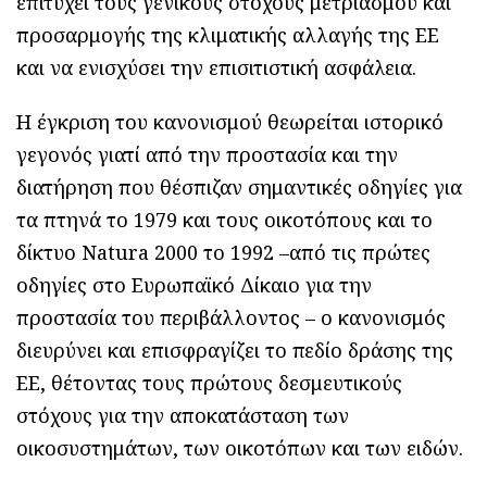
επιτύχει τους γενικούς στόχους μετριασμού και
προσαρμογής της κλιματικής αλλαγής της ΕΕ
και να ενισχύσει την επισιτιστική ασφάλεια.
Η έγκριση του κανονισμού θεωρείται ιστορικό
γεγονός γιατί από την προστασία και την
διατήρηση που θέσπιζαν σημαντικές οδηγίες για
τα πτηνά το 1979 και τους οικοτόπους και τo
δίκτυο Natura 2000 το 1992 –από τις πρώτες
οδηγίες στο Ευρωπαϊκό Δίκαιο για την
προστασία του περιβάλλοντος – ο κανονισμός
διευρύνει και επισφραγίζει το πεδίο δράσης της
ΕΕ, θέτοντας τους πρώτους δεσμευτικούς
στόχους για την αποκατάσταση των
οικοσυστημάτων, των οικοτόπων και των ειδών.