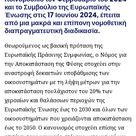
και το Συμβούλιο της Ευρωπαϊκής
Ένωσης στις 17 Ιουνίου 2024, έπειτα
από μια μακρά και επίπονη νομοθετική
διαπραγματευτική διαδικασία.
Θεωρούμενος ως βασική πρόταση της
Ευρωπαϊκής Πράσινης Συμφωνίας, ο Νόμος για
την Αποκατάσταση της Φύσης στοχεύει στην
αναστροφή δεκαετιών υποβάθμισης των
οικοσυστημάτων με τη λήψη μέτρων για την
αποκατάσταση τουλάχιστον του 20% των
χερσαίων και θαλάσσιων περιοχών της
Ευρωπαϊκής Ένωσης έως το 2030 και όλων των
οικοσυστημάτων που χρειάζονται αποκατάσταση
έως το 2050. Ο κανονισμός στοχεύει επίσης να