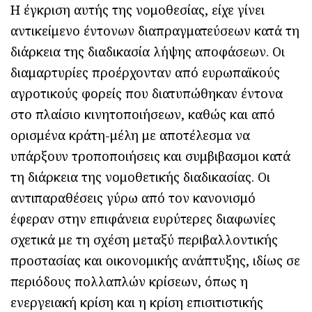
Η έγκριση αυτής της νομοθεσίας, είχε γίνει
αντικείμενο έντονων διαπραγματεύσεων κατά τη
διάρκεια της διαδικασία λήψης αποφάσεων. Οι
διαμαρτυρίες προέρχονταν από ευρωπαϊκούς
αγροτικούς φορείς που διατυπώθηκαν έντονα
στο πλαίσιο κινητοποιήσεων, καθώς και από
ορισμένα κράτη-μέλη με αποτέλεσμα να
υπάρξουν τροποποιήσεις και συμβιβασμοι κατά
τη διάρκεια της νομοθετικής διαδικασίας. Οι
αντιπαραθέσεις γύρω από τον κανονισμό
έφεραν στην επιφάνεια ευρύτερες διαφωνίες
σχετικά με τη σχέση μεταξύ περιβαλλοντικής
προστασίας και οικονομικής ανάπτυξης, ιδίως σε
περιόδους πολλαπλών κρίσεων, όπως η
ενεργειακή κρίση και η κρίση επισιτιστικής