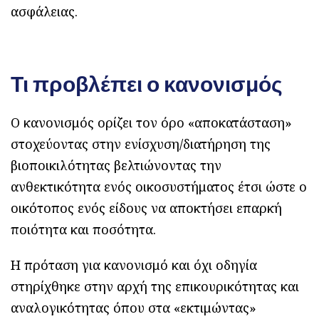
ασφάλειας.
Τι προβλέπει ο κανονισμός
Ο κανονισμός ορίζει τον όρο «αποκατάσταση»
στοχεύοντας στην ενίσχυση/διατήρηση της
βιοποικιλότητας βελτιώνοντας την
ανθεκτικότητα ενός οικοσυστήματος έτσι ώστε ο
οικότοπος ενός είδους να αποκτήσει επαρκή
ποιότητα και ποσότητα.
Η πρόταση για κανονισμό και όχι οδηγία
στηρίχθηκε στην αρχή της επικουρικότητας και
αναλογικότητας όπου στα «εκτιμώντας»