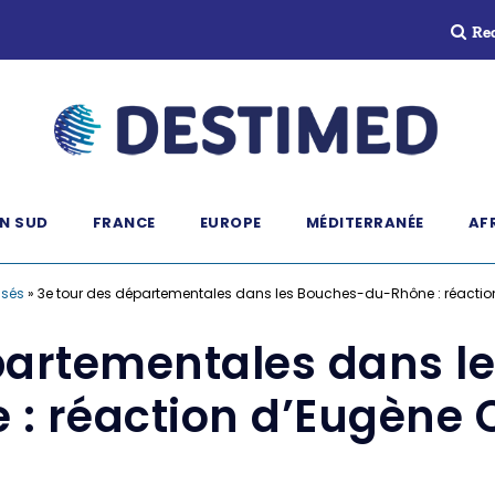
Re
N SUD
FRANCE
EUROPE
MÉDITERRANÉE
AF
ssés
»
3e tour des départementales dans les Bouches-du-Rhône : réactio
partementales dans 
 : réaction d’Eugène C