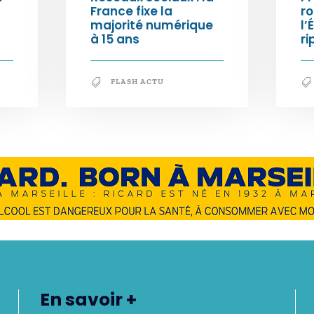
France fixe la
ro
majorité numérique
l’
à 15 ans
ri
FLASH ACTU
En savoir +