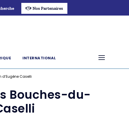
cherche
Nos Partenaires
RIQUE
INTERNATIONAL
n d’Eugène Caselli
les Bouches-du-
aselli