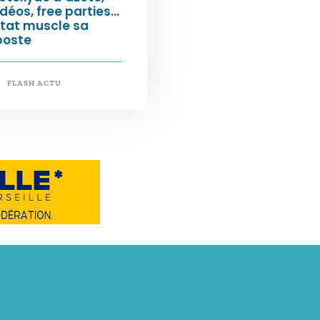
déos, free parties…
État muscle sa
poste
FLASH ACTU