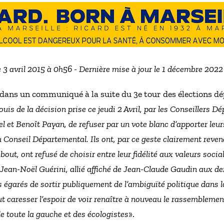
e 3 avril 2015 à 0h56 - Dernière mise à jour le 1 décembre 202
r dans un communiqué à la suite du 3e tour des élections d
ouis de la décision prise ce jeudi 2 Avril, par les Conseillers 
el et Benoît Payan, de refuser par un vote blanc d’apporter leu
 Conseil Départemental. Ils ont, par ce geste clairement reven
bout, ont refusé de choisir entre leur fidélité aux valeurs social
e Jean-Noël Guérini, allié affiché de Jean-Claude Gaudin aux de
 égarés de sortir publiquement de l’ambiguïté politique dans la
ut caresser l’espoir de voir renaître à nouveau le rassemblemen
 toute la gauche et des écologistes
».