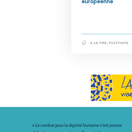
européenne
A LA UNE
,
POLITIQUE
Notre philosophie
« Le combat pour la dignité humaine n’est jamais