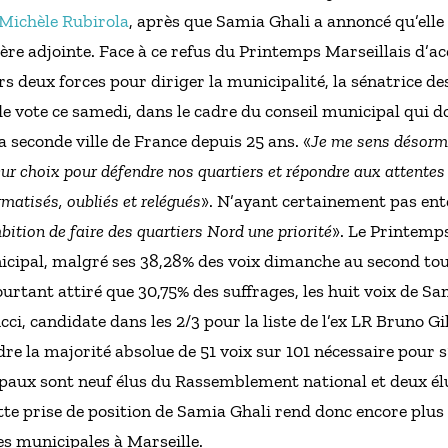
 Michèle Rubirola
, après que Samia Ghali a annoncé qu’elle
ère adjointe. Face à ce refus du Printemps Marseillais d’ac
urs deux forces pour diriger la municipalité, la sénatrice 
de vote ce samedi, dans le cadre du conseil municipal qui do
 seconde ville de France depuis 25 ans. «
Je me sens désorma
lleur choix pour défendre nos quartiers et répondre aux attentes
gmatisés, oubliés et relégués
». N’ayant certainement pas en
bition de faire des quartiers Nord une priorité
». Le Printemp
nicipal, malgré ses 38,28% des voix dimanche au second tou
urtant attiré que 30,75% des suffrages, les huit voix de Sa
cci, candidate dans les 2/3 pour la liste de l’ex LR Bruno Gi
re la majorité absolue de 51 voix sur 101 nécessaire pour s’
paux sont neuf élus du Rassemblement national et deux élu
tte prise de position de Samia Ghali rend donc encore plus i
es municipales à Marseille.