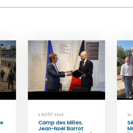
5 AOÛT 2026
31
de
Camp des Milles.
Sé
Jean-Noël Barrot
Mu