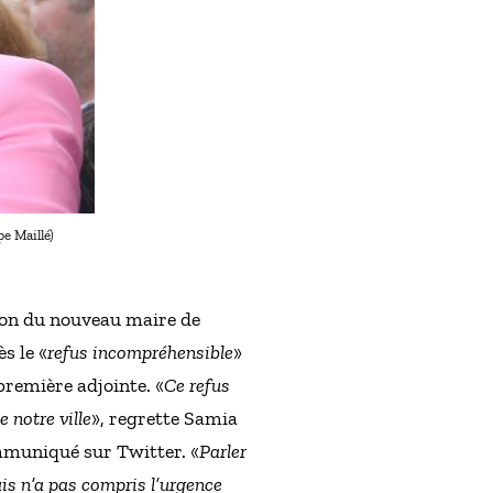
e Maillé)
tion du nouveau maire de
s le «
refus incompréhensible
»
première adjointe. «
Ce refus
 notre ville
», regrette Samia
ommuniqué sur Twitter. «
Parler
s n’a pas compris l’urgence