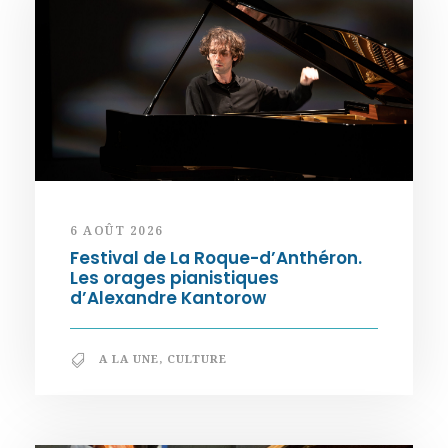
6 AOÛT 2026
Festival de La Roque-d’Anthéron.
Les orages pianistiques
d’Alexandre Kantorow
A LA UNE
,
CULTURE