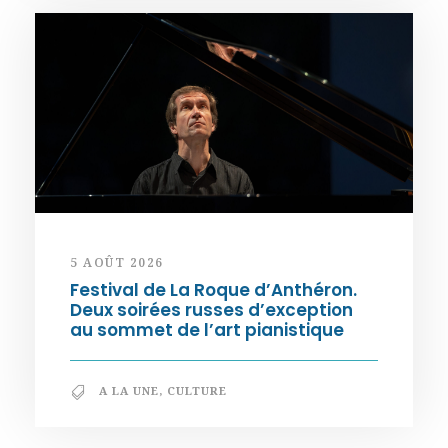
5 AOÛT 2026
Festival de La Roque d’Anthéron.
Deux soirées russes d’exception
au sommet de l’art pianistique
A LA UNE
,
CULTURE