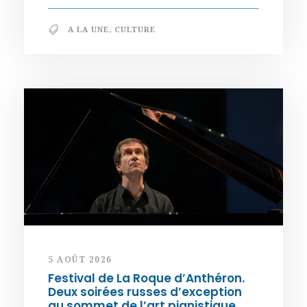
A LA UNE
,
CULTURE
5 AOÛT 2026
Festival de La Roque d’Anthéron.
Deux soirées russes d’exception
au sommet de l’art pianistique