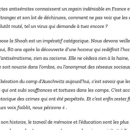
actes antisémites connaissent un regain indéniable en France e
étranger et son lot de déchirures, comment ne pas voir que les 
plutôt muté, tel un virus qui demande à tuer encore ?
ose la Shoah est un impératif catégorique. Nous devons veille
hui, 80 ans après la découverte d’une horreur qui redéfinit l’h
 l’antisémitisme, rien au racisme. Elle ne cèdera rien à la haine
lle soit nourrie dans l’ombre, ou l’anonymat des réseaux sociaux
bération du camp d’Auschwitz aujourd’hui, c’est savoir que le
ui ont subi souffrances et tortures dans les camps. C’est acc
orique des crimes qui ont été perpétrés. Et c’est enfin rester f
urs voix faiblit, nous périrons « .
son histoire, le travail de mémoire et l’éducation sont les plus