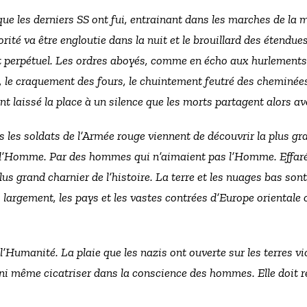
que les derniers SS ont fui, entrainant dans les marches de la
rité va être engloutie dans la nuit et le brouillard des étendues
perpétuel. Les ordres aboyés, comme en écho aux hurlements d
, le craquement des fours, le chuintement feutré des cheminée
ont laissé la place à un silence que les morts partagent alors av
is les soldats de l’Armée rouge viennent de découvrir la plus g
 l’Homme. Par des hommes qui n’aimaient pas l’Homme. Effarés 
lus grand charnier de l’histoire. La terre et les nuages bas so
s largement, les pays et les vastes contrées d’Europe orientale 
’Humanité. La plaie que les nazis ont ouverte sur les terres vi
 ni même cicatriser dans la conscience des hommes. Elle doit 