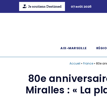
Je soutiens Destimed
07 août 2026
AIX-MARSEILLE
RÉGIO
Accueil
»
France
»
80e anni
80e anniversair
Miralles : « La pl