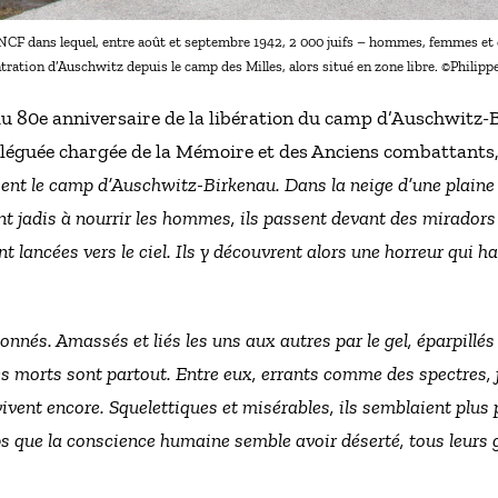
CF dans lequel, entre août et septembre 1942, 2 000 juifs – hommes, femmes et
tration d’Auschwitz depuis le camp des Milles, alors situé en zone libre. ©Philippe
du 80e anniversaire de la libération du camp d’Auschwitz-B
éléguée chargée de la Mémoire et des Anciens combattants, 
aient le camp d’Auschwitz-Birkenau. Dans la neige d’une plaine
ent jadis à nourrir les hommes, ils passent devant des miradors
t lancées vers le ciel. Ils y découvrent alors une horreur qui 
nés. Amassés et liés les uns aux autres par le gel, éparpillés 
es morts sont partout. Entre eux, errants comme des spectres, 
 vivent encore. Squelettiques et misérables, ils semblaient plu
s que la conscience humaine semble avoir déserté, tous leurs 