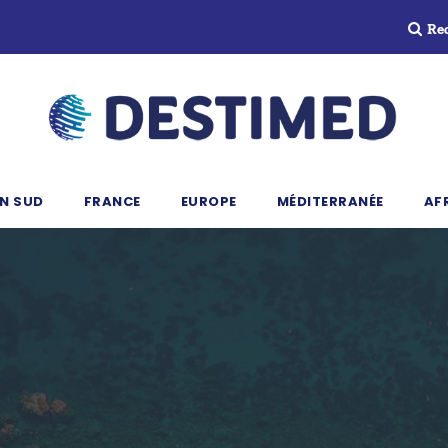
Re
N SUD
FRANCE
EUROPE
MÉDITERRANÉE
AF