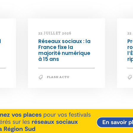
22 JUILLET 2026
22
d
Réseaux sociaux : la
Pr
France fixe la
ro
majorité numérique
l’
à 15 ans
ri
FLASH ACTU