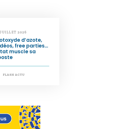
 JUILLET 2026
otoxyde d’azote,
déos, free parties…
État muscle sa
poste
FLASH ACTU