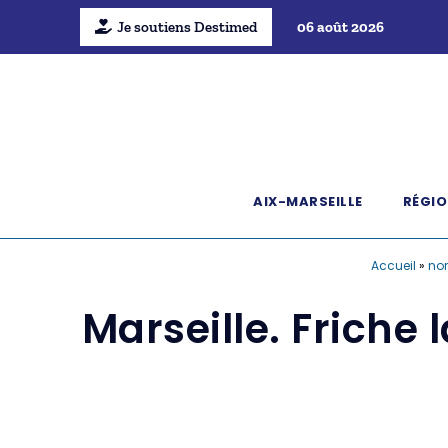
Je soutiens Destimed
06 août 2026
AIX-MARSEILLE
RÉGIO
Accueil
»
no
Marseille. Friche 