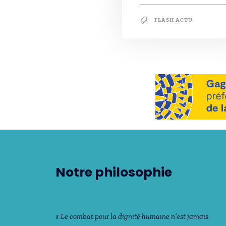
FLASH ACTU
Notre philosophie
« Le combat pour la dignité humaine n’est jamais