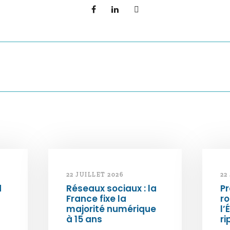
22 JUILLET 2026
22
d
Réseaux sociaux : la
Pr
France fixe la
ro
majorité numérique
l’
à 15 ans
ri