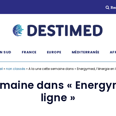
Re
N SUD
FRANCE
EUROPE
MÉDITERRANÉE
AF
il
»
non classés
»
A la une cette semaine dans « Energymed, l’énergie en l
emaine dans « Energy
ligne »