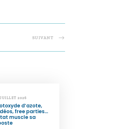
SUIVANT
 JUILLET 2026
otoxyde d’azote,
déos, free parties…
État muscle sa
poste