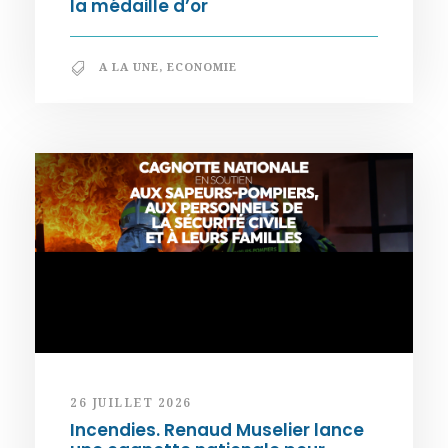
la médaille d’or
A LA UNE
,
ECONOMIE
26 JUILLET 2026
Incendies. Renaud Muselier lance