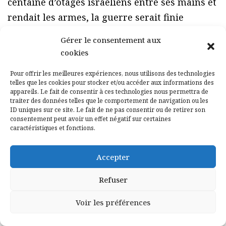
centaine d’otages israéliens entre ses mains et
rendait les armes, la guerre serait finie
instantanément !
Gérer le consentement aux
cookies
Destimed : Le dernier mot ?
Pour offrir les meilleures expériences, nous utilisons des technologies
Hagay Sobol :
En conclusion et pour faire
telles que les cookies pour stocker et/ou accéder aux informations des
appareils. Le fait de consentir à ces technologies nous permettra de
simple, il faut libérer la Palestine du Hamas et
traiter des données telles que le comportement de navigation ou les
ID uniques sur ce site. Le fait de ne pas consentir ou de retirer son
limiter la capacité de nuisance de son parrain
consentement peut avoir un effet négatif sur certaines
l’Iran pour qu’il y ait la paix. Et ce sera plus
caractéristiques et fonctions.
facile avec quelqu’un d’autre que Netanyahou.
Accepter
Hervé Castanet :
Lorsqu’une situation est
Refuser
aussi compliquée, lorsque les intérêts sont
aussi contradictoires, les commentateurs
Voir les préférences
doivent user de prudence. Mais cette dernière