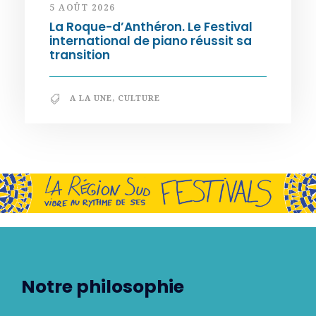
5 AOÛT 2026
La Roque-d’Anthéron. Le Festival
international de piano réussit sa
transition
A LA UNE
,
CULTURE
Notre philosophie