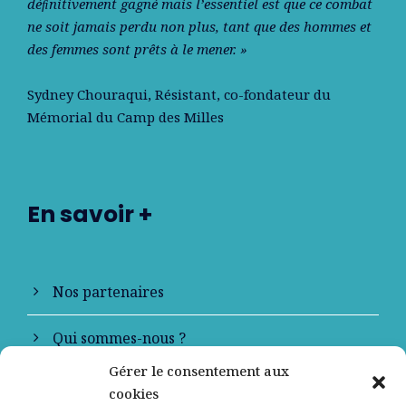
déﬁnitivement gagné mais l’essentiel est que ce combat
ne soit jamais perdu non plus, tant que des hommes et
des femmes sont prêts à le mener. »
Sydney Chouraqui
, Résistant, co-fondateur du
Mémorial du Camp des Milles
En savoir +
Nos partenaires
Qui sommes-nous ?
Gérer le consentement aux
Contactez-nous
cookies