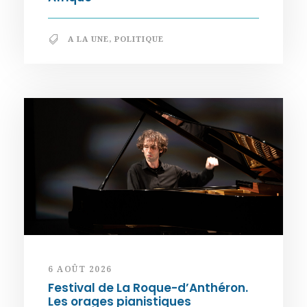
A LA UNE
,
POLITIQUE
6 AOÛT 2026
Festival de La Roque-d’Anthéron.
Les orages pianistiques