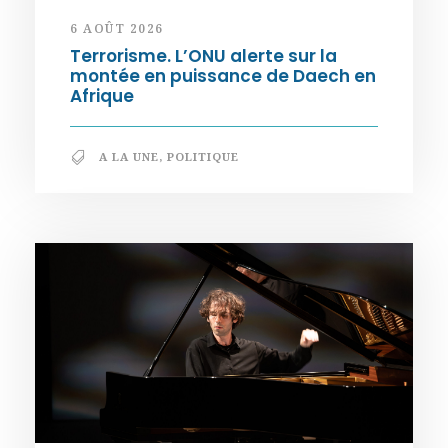
6 AOÛT 2026
Terrorisme. L’ONU alerte sur la
montée en puissance de Daech en
Afrique
A LA UNE
,
POLITIQUE