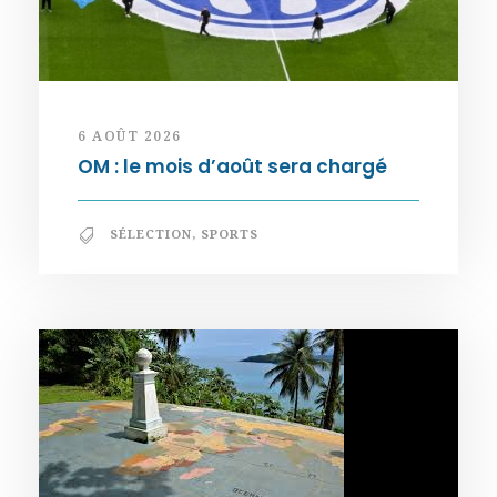
6 AOÛT 2026
OM : le mois d’août sera chargé
SÉLECTION
,
SPORTS