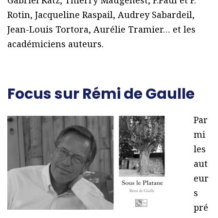
Gabriel Katz, Thierry Maugenest, F.Paul et F.
Rotin, Jacqueline Raspail, Audrey Sabardeil,
Jean-Louis Tortora, Aurélie Tramier… et les
académiciens auteurs.
Focus sur Rémi de Gaulle
Par
mi
les
aut
eur
s
pré