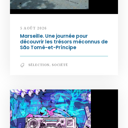
5 AOÛT 2026
Marseille. Une journée pour
découvrir les trésors méconnus de
São Tomé-et-Príncipe
SÉLECTION
,
SOCIÉTÉ