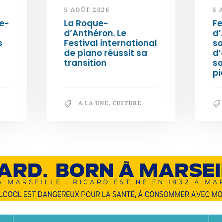
5 AOÛT 2026
5 
e-
La Roque-
Fe
d’Anthéron. Le
d’
s
Festival international
so
de piano réussit sa
d’
transition
s
pi
A LA UNE
,
CULTURE
En savoir +