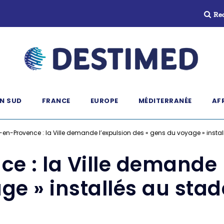
Re
N SUD
FRANCE
EUROPE
MÉDITERRANÉE
AF
-en-Provence : la Ville demande l’expulsion des « gens du voyage » inst
e : la Ville demande 
ge » installés au st