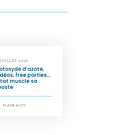
 JUILLET 2026
otoxyde d’azote,
déos, free parties…
État muscle sa
poste
FLASH ACTU