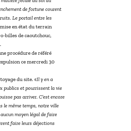
 matière fécale du sol au
branchement de fortune courent
uits. Le portail entre les
remise en état du terrain
cro-billes de caoutchouc,
.
une procédure de référé
 expulsion ce mercredi 30
toyage du site. «
Il y en a
x publics et pourrissent la vie
puisse pas arriver. C’est encore
ns le même temps, notre ville
 aucun moyen légal de faire
rent faire leurs déjections