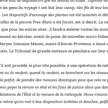
même état de dégradation que les abords du stade. Tapissés de
« les gens du voyage » ont fait leur camp, «
les fils de leur 
 Les dispositifs d’arrosage des plantes ont été arrachés et détr
elles de la piscine Yves-Blanc a été forcé
», est-il décrit. La 
e que pour les autres sites : il faudra enlever toutes les mi
tement au kärcher, avant de poser de nouvelles micro-billes
Maryse Joissains Masini, maire d’Aix-en-Provence, a lancé 
licats. Le Tribunal de grande instance se penchera sur leur
 soit procédé, le plus vite possible, à une opération de net
nt ou ils veulent, quand ils veulent, se branchent sur les réseau
ia le préfet, de prendre des mesures drastiques pour que cela ne 
voir payer la remise en état et les frais de justice alors que da
dotations de l’État et la menace de la métropole. Nous n’avons
s même qu’on met à leur disposition toilettes et douches, préfè