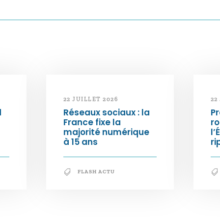
22 JUILLET 2026
22
d
Réseaux sociaux : la
Pr
France fixe la
ro
majorité numérique
l’
à 15 ans
ri
FLASH ACTU