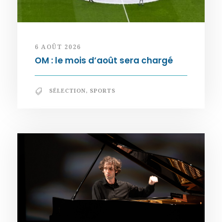
6 AOÛT 2026
OM : le mois d’août sera chargé
SÉLECTION
,
SPORTS