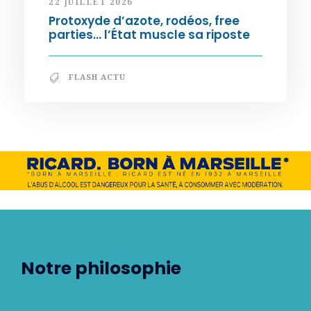
22 JUILLET 2026
Protoxyde d’azote, rodéos, free
parties… l’État muscle sa riposte
FLASH ACTU
Notre philosophie