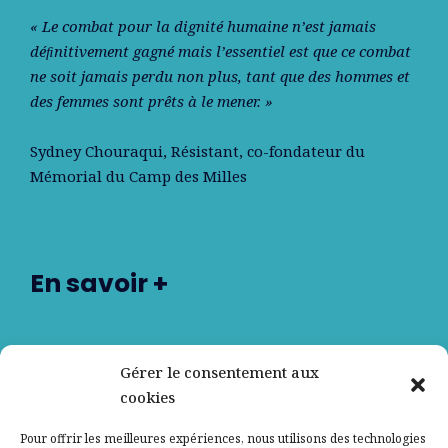
« Le combat pour la dignité humaine n’est jamais
déﬁnitivement gagné mais l’essentiel est que ce combat
ne soit jamais perdu non plus, tant que des hommes et
des femmes sont prêts à le mener. »
Sydney Chouraqui
, Résistant, co-fondateur du
Mémorial du Camp des Milles
En savoir +
Nos partenaires
Gérer le consentement aux
cookies
Qui sommes-nous ?
Pour offrir les meilleures expériences, nous utilisons des technologies