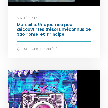
5 AOÛT 2026
Marseille. Une journée pour
découvrir les trésors méconnus de
São Tomé-et-Príncipe
SÉLECTION
,
SOCIÉTÉ