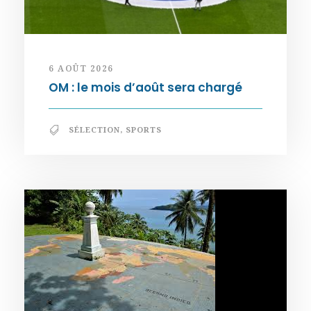
6 AOÛT 2026
OM : le mois d’août sera chargé
SÉLECTION
,
SPORTS