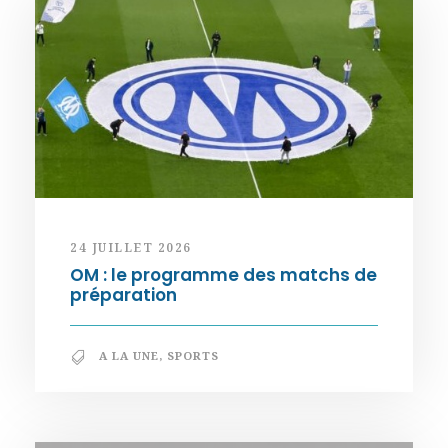
24 JUILLET 2026
OM : le programme des matchs de
préparation
A LA UNE
,
SPORTS