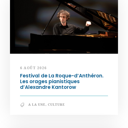
6 AOÛT 2026
Festival de La Roque-d’Anthéron.
Les orages pianistiques
d’Alexandre Kantorow
A LA UNE
,
CULTURE