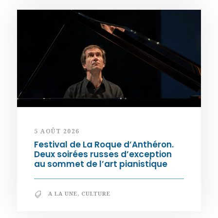
5 AOÛT 2026
Festival de La Roque d’Anthéron.
Deux soirées russes d’exception
au sommet de l’art pianistique
A LA UNE
,
CULTURE