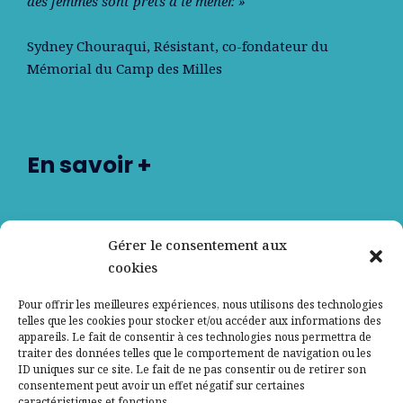
des femmes sont prêts à le mener. »
Sydney Chouraqui
, Résistant, co-fondateur du
Mémorial du Camp des Milles
En savoir +
Nos partenaires
Gérer le consentement aux
cookies
Qui sommes-nous ?
Pour offrir les meilleures expériences, nous utilisons des technologies
telles que les cookies pour stocker et/ou accéder aux informations des
Contactez-nous
appareils. Le fait de consentir à ces technologies nous permettra de
traiter des données telles que le comportement de navigation ou les
ID uniques sur ce site. Le fait de ne pas consentir ou de retirer son
Mentions légales
consentement peut avoir un effet négatif sur certaines
caractéristiques et fonctions.