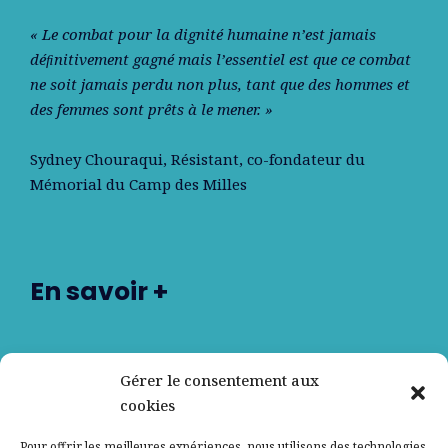
« Le combat pour la dignité humaine n’est jamais
déﬁnitivement gagné mais l’essentiel est que ce combat
ne soit jamais perdu non plus, tant que des hommes et
des femmes sont prêts à le mener. »
Sydney Chouraqui
, Résistant, co-fondateur du
Mémorial du Camp des Milles
En savoir +
Nos partenaires
Gérer le consentement aux
cookies
Qui sommes-nous ?
Pour offrir les meilleures expériences, nous utilisons des technologies