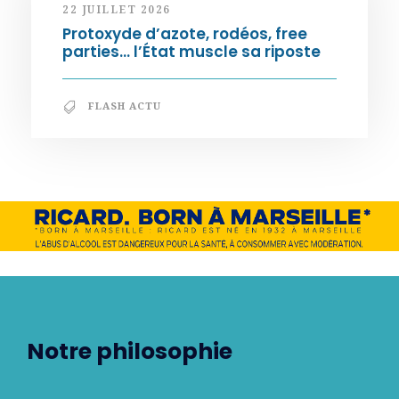
22 JUILLET 2026
Protoxyde d’azote, rodéos, free
parties… l’État muscle sa riposte
FLASH ACTU
Notre philosophie