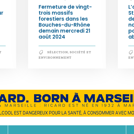
Fermeture de vingt-
L’
ur
trois massifs
S
forestiers dans les
d
Bouches-du-Rhône
n
demain mercredi 21
po
août 2024
a
T
SÉLECTION
,
SOCIÉTÉ ET
ENVIRONNEMENT
EN
En savoir +