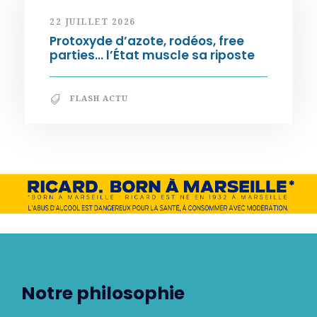
22 JUILLET 2026
Protoxyde d’azote, rodéos, free
parties… l’État muscle sa riposte
FLASH ACTU
Notre philosophie